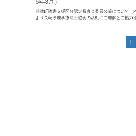
5年3月）
時津町障害支援区分認定審査会委員公募について（P
より長崎県理学療法士協会の活動にご理解とご協力を
投
固
1
稿
定
ペ
の
ー
ペ
ジ
ー
ジ
送
り