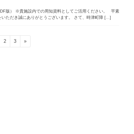
DF版） ※貴施設内での周知資料としてご活用ください。 平素
いただき誠にありがとうございます。 さて、時津町障 […]
固
固
2
3
»
定
定
ペ
ペ
ー
ー
ジ
ジ