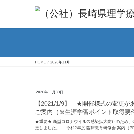
コ
ナ
ン
ビ
テ
ゲ
ン
ー
ツ
シ
へ
ョ
ス
ン
キ
に
ッ
移
HOME
2020年11月
プ
動
2020年11月30日
【2021/1/9】 ★開催様式の変
ご案内（※生涯学習ポイント取得要
★重要★ 新型コロナウイルス感染拡大防止のため
更しました。 令和2年度 臨床教育研修会 案内（PDF