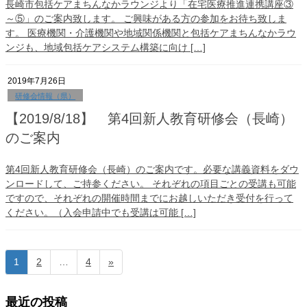
長崎市包括ケアまちんなかラウンジより「在宅医療推進連携講座③
～⑤」のご案内致します。 ご興味がある方の参加をお待ち致しま
す。 医療機関・介護機関や地域関係機関と包括ケアまちんなかラウ
ンジも、地域包括ケアシステム構築に向け […]
2019年7月26日
研修会情報（県）
【2019/8/18】 第4回新人教育研修会（長崎）
のご案内
第4回新人教育研修会（長崎）のご案内です。必要な講義資料をダウ
ンロードして、ご持参ください。 それぞれの項目ごとの受講も可能
ですので、それぞれの開催時間までにお越しいただき受付を行って
ください。（入会申請中でも受講は可能 […]
投
固
固
固
1
2
…
4
»
定
定
定
稿
ペ
ペ
ペ
最近の投稿
の