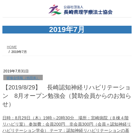
コ
ナ
ン
ビ
テ
ゲ
ン
ー
ツ
シ
2019年7月
へ
ョ
ス
ン
キ
に
HOME
ッ
移
2019年7月
プ
動
2019年7月31日
研修会情報（他団体）
【2019/8/29】 長崎認知神経リハビリテーショ
ン 8月オープン勉強会（賛助会員からのお知ら
せ）
日時：8月29日（木）19時～20時30分 場所：宮崎病院（Ｂ棟４階
リハビリ室） 参加費：会員200円 非会員300円（会員＝認知神経リ
ハビリテーション学会） ​テーマ：認知神経リハビリテーションの基