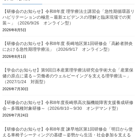
ー
ー
ー
ジ
ジ
ジ
ペ
【研修会のお知らせ】令和8年度 理学療法士講習会「急性期循環器リ
ハビリテーションの極意～最新エビデンスの理解と臨床現場での実
ー
装～」（2026/9/26 オンライン型）
ジ
2026年8月5日
送
【研修会のお知らせ】令和8年度 長崎地区第1回研修会「高齢者肺炎
り
における急性期理学療法」（2026/9/17 オンライン型）
2026年8月1日
【学会のお知らせ】第9回日本産業理学療法研究会学術大会「産業保
健の原点に還る～労働者のウェルビーイングを支える理学療法～」
（2027/1/24 対面型）
2026年7月30日
【研修会のお知らせ】令和8年度長崎県高次脳機能障害支援養成研修
会～多職種対象研修～（2026/8/10～9/30 オンデマンド型）
2026年7月24日
【研修会のお知らせ】令和8年度 諫早地区第1回研修会「明日から使
える車椅子シーティングの基礎～姿勢から生活・社会参加を支える