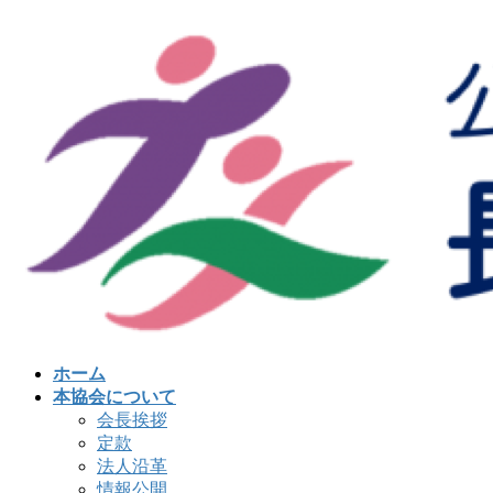
コ
ナ
ン
ビ
テ
ゲ
ン
ー
ツ
シ
へ
ョ
ス
ン
キ
に
ッ
移
プ
動
ホーム
本協会について
会長挨拶
定款
法人沿革
情報公開