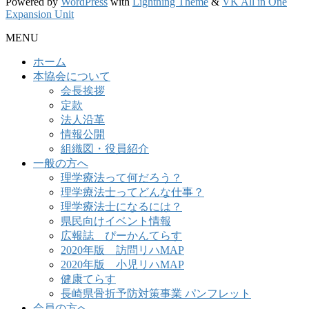
Powered by
WordPress
with
Lightning Theme
&
VK All in One
Expansion Unit
MENU
ホーム
本協会について
会長挨拶
定款
法人沿革
情報公開
組織図・役員紹介
一般の方へ
理学療法って何だろう？
理学療法士ってどんな仕事？
理学療法士になるには？
県民向けイベント情報
広報誌 ぴーかんてらす
2020年版 訪問リハMAP
2020年版 小児リハMAP
健康てらす
長崎県骨折予防対策事業 パンフレット
会員の方へ