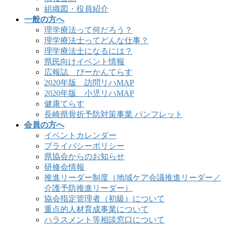
組織図・役員紹介
一般の方へ
理学療法って何だろう？
理学療法士ってどんな仕事？
理学療法士になるには？
県民向けイベント情報
広報誌 ぴーかんてらす
2020年版 訪問リハMAP
2020年版 小児リハMAP
健康てらす
長崎県骨折予防対策事業 パンフレット
会員の方へ
イベントカレンダー
プライバシーポリシー
県協会からのお知らせ
研修会情報
推進リーダー制度（地域ケア会議推進リーダー／
介護予防推進リーダー）
協会指定管理者（初級）について
重点的人材育成事業について
ハラスメント等相談窓口について