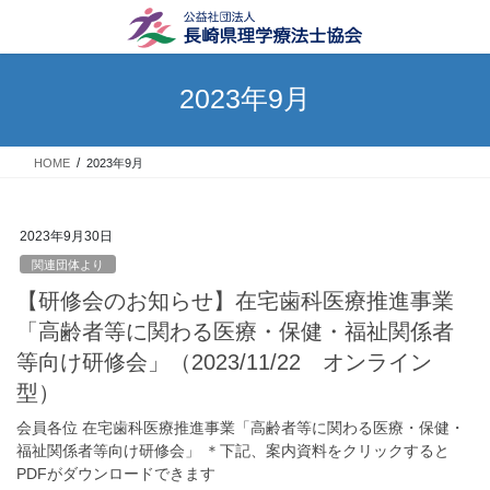
コ
ナ
ン
ビ
テ
ゲ
ン
ー
2023年9月
ツ
シ
へ
ョ
ス
ン
HOME
2023年9月
キ
に
ッ
移
プ
動
2023年9月30日
関連団体より
【研修会のお知らせ】在宅歯科医療推進事業
「高齢者等に関わる医療・保健・福祉関係者
等向け研修会」（2023/11/22 オンライン
型）
会員各位 在宅歯科医療推進事業「高齢者等に関わる医療・保健・
福祉関係者等向け研修会」 ＊下記、案内資料をクリックすると
PDFがダウンロードできます