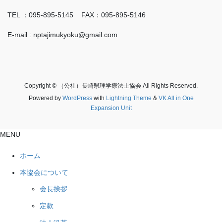
TEL ：095-895-5145 FAX：095-895-5146
E-mail : nptajimukyoku@gmail.com
Copyright © （公社）長崎県理学療法士協会 All Rights Reserved.
Powered by
WordPress
with
Lightning Theme
&
VK All in One
Expansion Unit
MENU
ホーム
本協会について
会長挨拶
定款