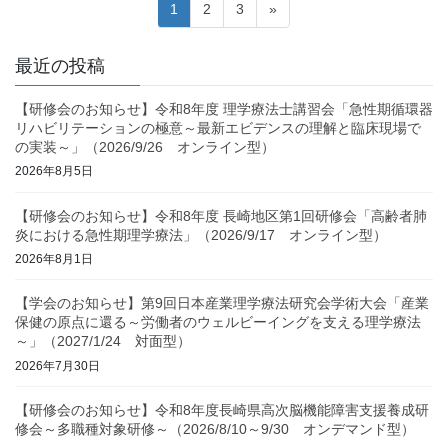
投
固
固
固
1
2
3
»
稿
定
定
定
ペ
ペ
ペ
の
最近の投稿
ー
ー
ー
ペ
ジ
ジ
ジ
【研修会のお知らせ】令和8年度 理学療法士講習会「急性期循環器
ー
リハビリテーションの極意～最新エビデンスの理解と臨床現場で
ジ
の実装～」（2026/9/26 オンライン型）
2026年8月5日
送
り
【研修会のお知らせ】令和8年度 長崎地区第1回研修会「高齢者肺
炎における急性期理学療法」（2026/9/17 オンライン型）
2026年8月1日
【学会のお知らせ】第9回日本産業理学療法研究会学術大会「産業
保健の原点に還る～労働者のウェルビーイングを支える理学療法
～」（2027/1/24 対面型）
2026年7月30日
【研修会のお知らせ】令和8年度長崎県高次脳機能障害支援養成研
修会～多職種対象研修～（2026/8/10～9/30 オンデマンド型）