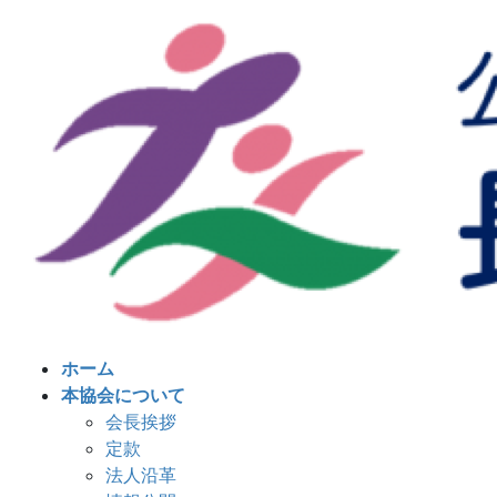
コ
ナ
ン
ビ
テ
ゲ
ン
ー
ツ
シ
へ
ョ
ス
ン
キ
に
ッ
移
プ
動
ホーム
本協会について
会長挨拶
定款
法人沿革