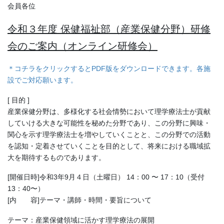
会員各位
令和３年度 保健福祉部（産業保健分野）研修
会のご案内（オンライン研修会）
＊コチラをクリックするとPDF版をダウンロードできます。各施
設でご対応願います。
[ 目的 ]
産業保健分野は、多様化する社会情勢において理学療法士が貢献
していける大きな可能性を秘めた分野であり、この分野に興味・
関心を示す理学療法士を増やしていくことと、この分野での活動
を認知・定着させていくことを目的として、将来における職域拡
大を期待するものであります。
[開催日時]令和3年9月４日（土曜日） 14：00 〜 17：10（受付
13：40〜）
[内 容]テーマ・講師・時間・要旨について
テーマ：産業保健領域に活かす理学療法の展開