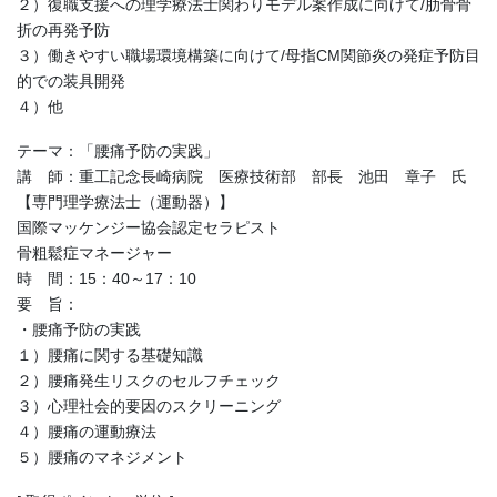
２）復職支援への理学療法士関わりモデル案作成に向けて/肋骨骨
折の再発予防
３）働きやすい職場環境構築に向けて/母指CM関節炎の発症予防目
的での装具開発
４）他
テーマ：「腰痛予防の実践」
講 師：重工記念長崎病院 医療技術部 部長 池田 章子 氏
【専門理学療法士（運動器）】
国際マッケンジー協会認定セラピスト
骨粗鬆症マネージャー
時 間：15：40～17：10
要 旨：
・腰痛予防の実践
１）腰痛に関する基礎知識
２）腰痛発生リスクのセルフチェック
３）心理社会的要因のスクリーニング
４）腰痛の運動療法
５）腰痛のマネジメント