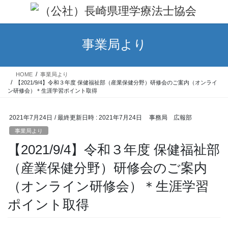
コ
ナ
ン
ビ
テ
ゲ
ン
ー
事業局より
ツ
シ
へ
ョ
ス
ン
HOME
事業局より
キ
に
【2021/9/4】令和３年度 保健福祉部（産業保健分野）研修会のご案内（オンライ
ッ
移
ン研修会）＊生涯学習ポイント取得
プ
動
2021年7月24日
/ 最終更新日時 :
2021年7月24日
事務局 広報部
事業局より
【2021/9/4】令和３年度 保健福祉部
（産業保健分野）研修会のご案内
（オンライン研修会）＊生涯学習
ポイント取得