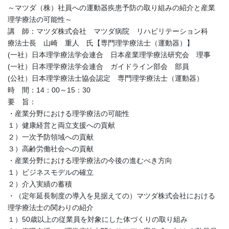
～マツダ（株）社員への運動器疾患予防の取り組みの紹介と産業
理学療法の可能性～
講 師：マツダ株式会社 マツダ病院 リハビリテーション科
療法士長 山崎 重人 氏【専門理学療法士（運動器）】
(一社）日本理学療法学会連合 日本産業理学療法研究会 理事
(一社）日本理学療法学会連合 ガイドライン部会 部員
(公社）日本理学療法士協会認定 専門理学療法士（運動器）
時 間：14：00～15：30
要 旨：
・産業分野における理学療法の可能性
１）健康経営と両立支援への貢献
２）一次予防領域への貢献
３）高齢労働社会への貢献
・産業分野における理学療法の今後の進むべき方向
１）ビジネスモデルの確立
２）介入実績の蓄積
・（定年延長制度の導入を見据えての）マツダ株式会社における
理学療法士の関わりの紹介
１）50歳以上の従業員を対象にした体づくりの取り組み