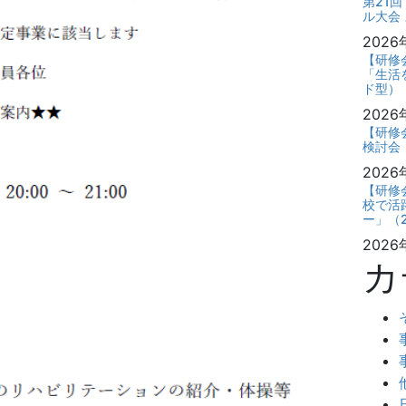
第21
ル大会 
2026
【研修
「生活
ド型）
2026
【研修
検討会・
2026
【研修
校で活
ー」（2
2026
カ