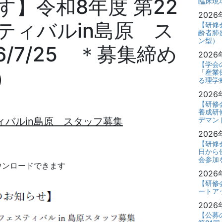
】令和8年度 第22
臨床現
2026
ティバルin島原 ス
【研修
齢者肺
ン型）
/7/25 ＊募集締め
2026
【学会
8）
「産業
る理学療
2026
【研修
養成研修
ィバルin島原 スタッフ募集
デマン
2026
【研修
日から
会参加
ウンロードできます
2026
【研修
ートア
2026
【公募