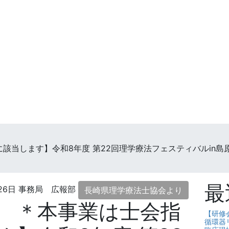
当します】令和8年度 第22回理学療法フェスティバルin島原 
最
26日
事務局 広報部
長崎県理学療法士協会より
 ＊本事業は士会指
【研修
循環器