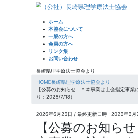
コ
ナ
ン
ビ
テ
ゲ
ホーム
ン
ー
本協会について
ツ
シ
一般の方へ
へ
ョ
会員の方へ
ス
ン
リンク集
キ
に
お問い合わせ
ッ
移
プ
動
長崎県理学療法士協会より
HOME
長崎県理学療法士協会より
【公募のお知らせ ＊本事業は士会指定事業に該
り：2026/7/18）
2026年6月26日
/ 最終更新日時 :
2026年6月
【公募のお知らせ