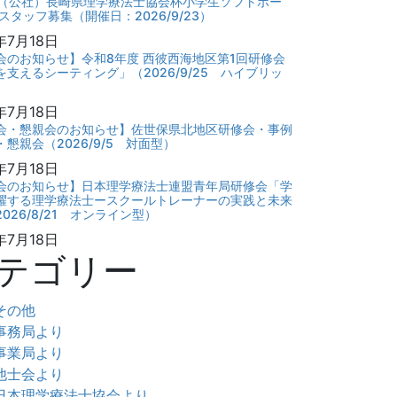
回（公社）長崎県理学療法士協会杯小学生ソフトボー
スタッフ募集（開催日：2026/9/23）
年7月18日
会のお知らせ】令和8年度 西彼西海地区第1回研修会
を支えるシーティング」（2026/9/25 ハイブリッ
年7月18日
会・懇親会のお知らせ】佐世保県北地区研修会・事例
懇親会（2026/9/5 対面型）
年7月18日
会のお知らせ】日本理学療法士連盟青年局研修会「学
躍する理学療法士ースクールトレーナーの実践と未来
026/8/21 オンライン型）
年7月18日
テゴリー
その他
事務局より
事業局より
他士会より
日本理学療法士協会より