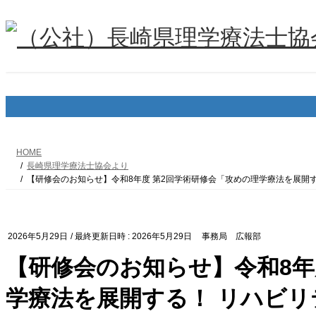
コ
ナ
ン
ビ
テ
ゲ
ン
ー
ツ
シ
へ
ョ
ス
ン
キ
に
ッ
移
プ
動
HOME
長崎県理学療法士協会より
【研修会のお知らせ】令和8年度 第2回学術研修会「攻めの理学療法を展開する
2026年5月29日
/ 最終更新日時 :
2026年5月29日
事務局 広報部
【研修会のお知らせ】令和8年
学療法を展開する！ リハビ