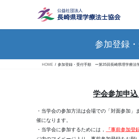
コ
ナ
ン
ビ
テ
ゲ
ン
ー
ツ
シ
へ
ョ
参加登録・
ス
ン
キ
に
ッ
移
HOME
参加登録・受付手順 ー第35回長崎県理学療法
プ
動
学会参加申込
・当学会の参加方法は会場での「対面参加」
催になります。
・当学会に参加するためには，
『事前参加登
ジ内のマイページより，事前参加登録をお願