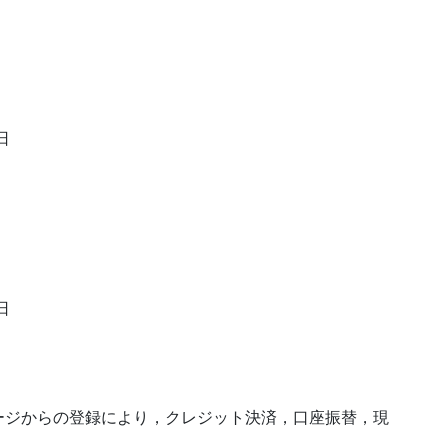
日
日
ージからの登録により，クレジット決済，口座振替，現