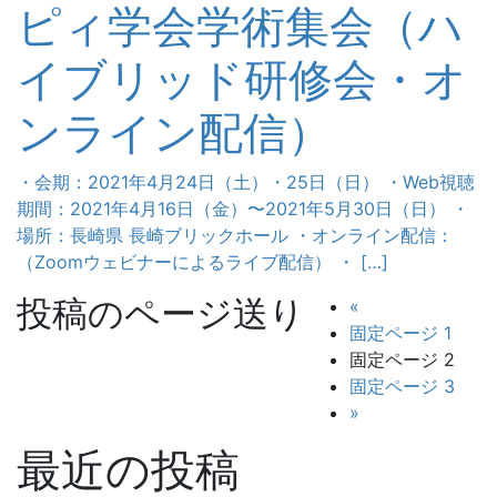
ピィ学会学術集会（ハ
イブリッド研修会・オ
ンライン配信）
・会期：2021年4⽉24⽇（⼟）・25⽇（⽇） ・Web視聴
期間：2021年4⽉16⽇（⾦）〜2021年5⽉30⽇（⽇） ・
場所：⻑崎県 ⻑崎ブリックホール ・オンライン配信：
（Zoomウェビナーによるライブ配信） ・ […]
投稿のページ送り
«
固定ページ
1
固定ページ
2
固定ページ
3
»
最近の投稿