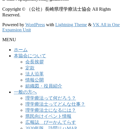
Copyright © （公社）長崎県理学療法士協会 All Rights
Reserved.
Powered by
WordPress
with
Lightning Theme
&
VK All in One
Expansion Unit
MENU
ホーム
本協会について
会長挨拶
定款
法人沿革
情報公開
組織図・役員紹介
一般の方へ
理学療法って何だろう？
理学療法士ってどんな仕事？
理学療法士になるには？
県民向けイベント情報
広報誌 ぴーかんてらす
2020年版 訪問リハMAP