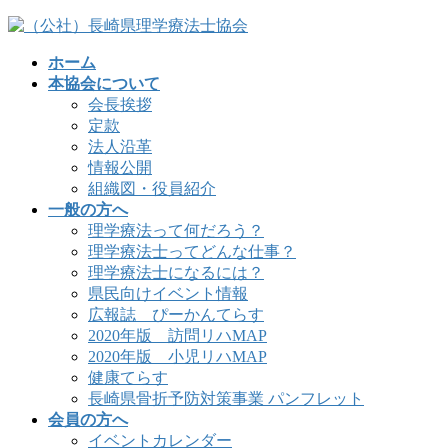
コ
ナ
ン
ビ
ホーム
テ
ゲ
本協会について
ン
ー
会長挨拶
ツ
シ
定款
へ
ョ
法人沿革
ス
ン
情報公開
キ
に
組織図・役員紹介
ッ
移
一般の方へ
プ
動
理学療法って何だろう？
理学療法士ってどんな仕事？
理学療法士になるには？
県民向けイベント情報
広報誌 ぴーかんてらす
2020年版 訪問リハMAP
2020年版 小児リハMAP
健康てらす
長崎県骨折予防対策事業 パンフレット
会員の方へ
イベントカレンダー