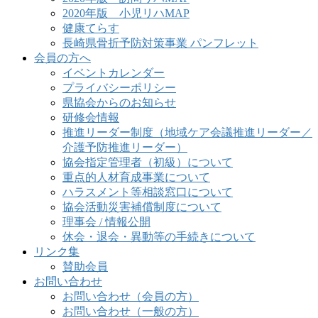
2020年版 小児リハMAP
健康てらす
長崎県骨折予防対策事業 パンフレット
会員の方へ
イベントカレンダー
プライバシーポリシー
県協会からのお知らせ
研修会情報
推進リーダー制度（地域ケア会議推進リーダー／
介護予防推進リーダー）
協会指定管理者（初級）について
重点的人材育成事業について
ハラスメント等相談窓口について
協会活動災害補償制度について
理事会 / 情報公開
休会・退会・異動等の手続きについて
リンク集
賛助会員
お問い合わせ
お問い合わせ（会員の方）
お問い合わせ（一般の方）