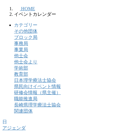
HOME
イベントカレンダー
カテゴリー
その他団体
ブロック局
事務局
事業局
他士会
他士会より
学術部
教育部
日本理学療法士協会
県民向けイベント情報
研修会情報（県主催）
職能推進局
長崎県理学療法士協会
関連団体
日
アジェンダ