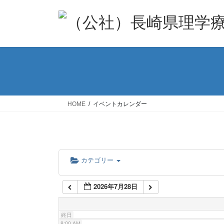
コ
ナ
1:00 AM
ン
ビ
テ
ゲ
ン
ー
2:00 AM
ツ
シ
へ
ョ
3:00 AM
ス
ン
キ
に
ッ
移
4:00 AM
HOME
イベントカレンダー
プ
動
5:00 AM
カテゴリー
6:00 AM
2026年7月28日
7:00 AM
終日
8:00 AM