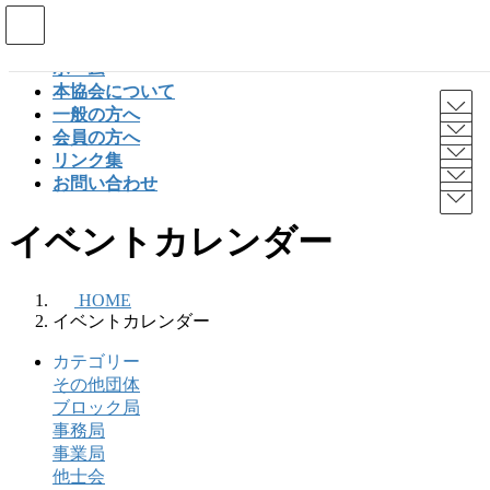
コ
ナ
ン
ビ
ホーム
テ
ゲ
本協会について
ン
ー
一般の方へ
ツ
シ
会員の方へ
へ
ョ
リンク集
ス
ン
お問い合わせ
キ
に
ッ
移
イベントカレンダー
プ
動
HOME
イベントカレンダー
カテゴリー
その他団体
ブロック局
事務局
事業局
他士会