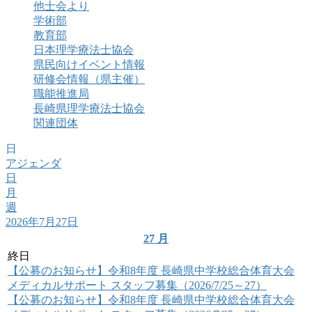
他士会より
学術部
教育部
日本理学療法士協会
県民向けイベント情報
研修会情報（県主催）
職能推進局
長崎県理学療法士協会
関連団体
日
アジェンダ
日
月
週
2026年7月27日
27
月
終日
【公募のお知らせ】令和8年度 長崎県中学校総合体育大会
メディカルサポート スタッフ募集（2026/7/25～27）
【公募のお知らせ】令和8年度 長崎県中学校総合体育大会