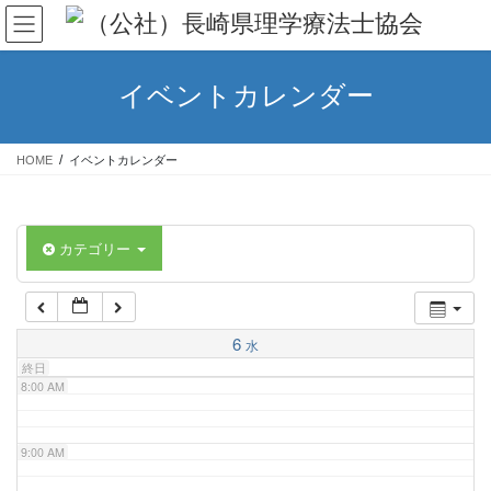
コ
ナ
ン
ビ
テ
ゲ
3:00 AM
ン
ー
イベントカレンダー
ツ
シ
4:00 AM
へ
ョ
ス
ン
HOME
イベントカレンダー
キ
に
5:00 AM
ッ
移
プ
動
カテゴリー
6:00 AM
7:00 AM
6
水
終日
8:00 AM
9:00 AM