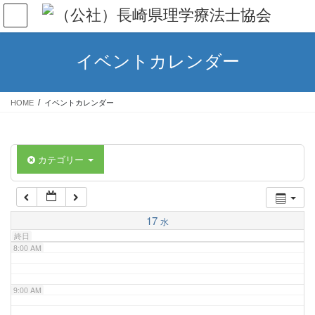
コ
ナ
ン
ビ
テ
ゲ
3:00 AM
ン
ー
イベントカレンダー
ツ
シ
4:00 AM
へ
ョ
ス
ン
HOME
イベントカレンダー
キ
に
5:00 AM
ッ
移
プ
動
カテゴリー
6:00 AM
7:00 AM
17
水
終日
8:00 AM
9:00 AM