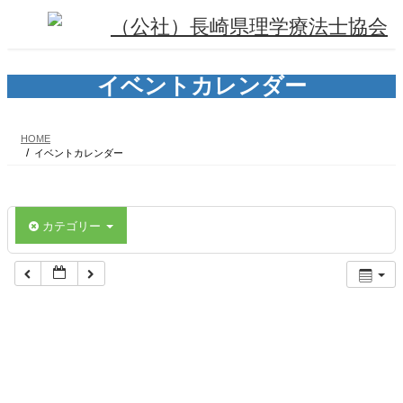
コ
ナ
ン
ビ
テ
ゲ
ン
ー
ツ
シ
イベントカレンダー
へ
ョ
ス
ン
キ
に
HOME
ッ
移
イベントカレンダー
プ
動
カテゴリー