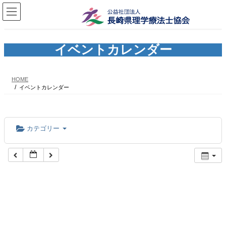
コ
ナ
ン
ビ
テ
ゲ
ン
ー
ツ
シ
イベントカレンダー
へ
ョ
ス
ン
キ
に
HOME
ッ
移
イベントカレンダー
プ
動
カテゴリー