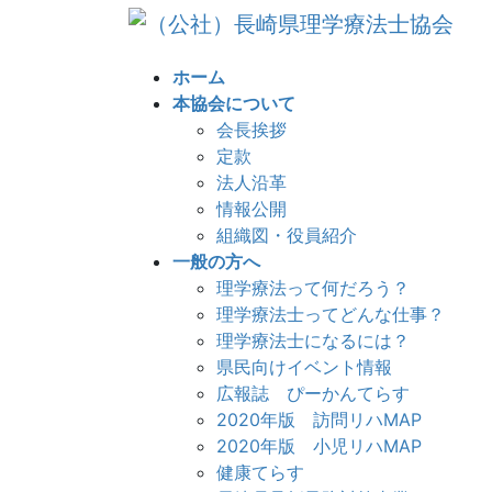
コ
ナ
ン
ビ
テ
ゲ
ホーム
ン
ー
本協会について
ツ
シ
会長挨拶
へ
ョ
定款
ス
ン
法人沿革
キ
に
情報公開
ッ
移
組織図・役員紹介
プ
動
一般の方へ
理学療法って何だろう？
理学療法士ってどんな仕事？
理学療法士になるには？
県民向けイベント情報
広報誌 ぴーかんてらす
2020年版 訪問リハMAP
2020年版 小児リハMAP
健康てらす