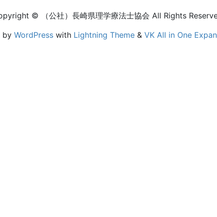
opyright © （公社）長崎県理学療法士協会 All Rights Reserve
d by
WordPress
with
Lightning Theme
&
VK All in One Expan