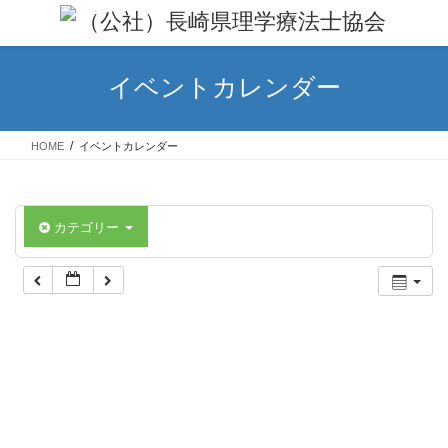
コ
ナ
ン
ビ
テ
ゲ
ン
ー
イベントカレンダー
ツ
シ
へ
ョ
ス
ン
HOME
イベントカレンダー
キ
に
ッ
移
プ
動
カテゴリー