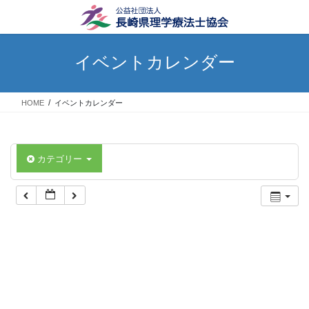
コ
ナ
ン
ビ
テ
ゲ
ン
ー
イベントカレンダー
ツ
シ
へ
ョ
ス
ン
HOME
イベントカレンダー
キ
に
ッ
移
プ
動
カテゴリー