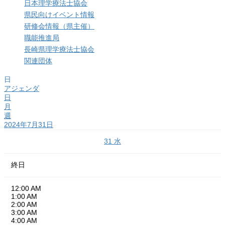
日本理学療法士協会
県民向けイベント情報
研修会情報（県主催）
職能推進局
長崎県理学療法士協会
関連団体
日
アジェンダ
日
月
週
2024年7月31日
31
水
終日
12:00 AM
1:00 AM
2:00 AM
3:00 AM
4:00 AM