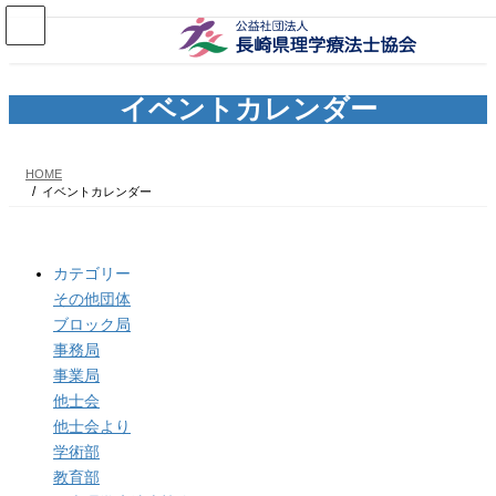
コ
ナ
ン
ビ
テ
ゲ
ン
ー
ツ
シ
イベントカレンダー
へ
ョ
ス
ン
キ
に
HOME
ッ
移
イベントカレンダー
プ
動
カテゴリー
その他団体
ブロック局
事務局
事業局
他士会
他士会より
学術部
教育部