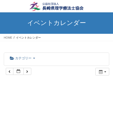
コ
ナ
ン
ビ
テ
ゲ
ン
ー
イベントカレンダー
ツ
シ
へ
ョ
ス
ン
HOME
イベントカレンダー
キ
に
ッ
移
プ
動
カテゴリー