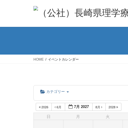
コ
ナ
ン
ビ
テ
ゲ
ン
ー
ツ
シ
へ
ョ
ス
ン
キ
に
ッ
移
HOME
イベントカレンダー
プ
動
カテゴリー
7月 2027
2026
6月
8月
2028
日
月
火