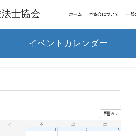
ホーム
本協会について
一般
イベントカレンダー
月
水
木
金
土
1
2
3