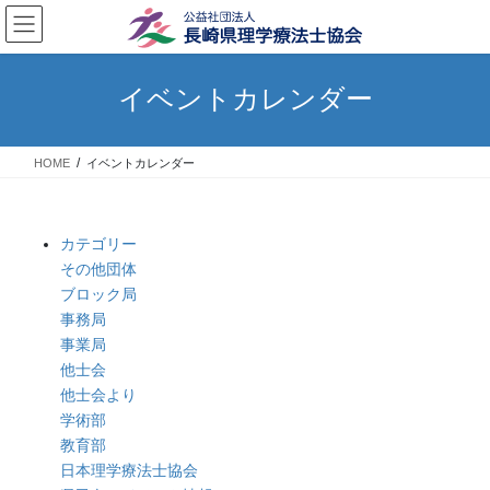
コ
ナ
ン
ビ
テ
ゲ
ン
ー
イベントカレンダー
ツ
シ
へ
ョ
ス
ン
HOME
イベントカレンダー
キ
に
ッ
移
プ
動
カテゴリー
その他団体
ブロック局
事務局
事業局
他士会
他士会より
学術部
教育部
日本理学療法士協会