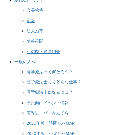
本協会について
会長挨拶
定款
法人沿革
情報公開
組織図・役員紹介
一般の方へ
理学療法って何だろう？
理学療法士ってどんな仕事？
理学療法士になるには？
県民向けイベント情報
広報誌 ぴーかんてらす
2020年版 訪問リハMAP
2020年版 小児リハMAP