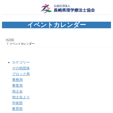
コ
ナ
ン
ビ
テ
ゲ
ン
ー
ツ
シ
イベントカレンダー
へ
ョ
ス
ン
キ
に
HOME
ッ
移
イベントカレンダー
プ
動
カテゴリー
その他団体
ブロック局
事務局
事業局
他士会
他士会より
学術部
教育部