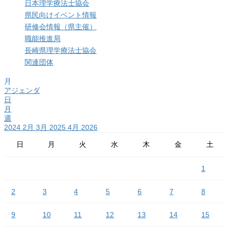
日本理学療法士協会
県民向けイベント情報
研修会情報（県主催）
職能推進局
長崎県理学療法士協会
関連団体
月
アジェンダ
日
月
週
2024
2月
3月 2025
4月
2026
日
月
火
水
木
金
土
1
2
3
4
5
6
7
8
9
10
11
12
13
14
15