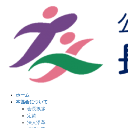
コ
ナ
ン
ビ
テ
ゲ
ン
ー
ツ
シ
へ
ョ
ス
ン
キ
に
ッ
移
プ
動
ホーム
本協会について
会長挨拶
定款
法人沿革