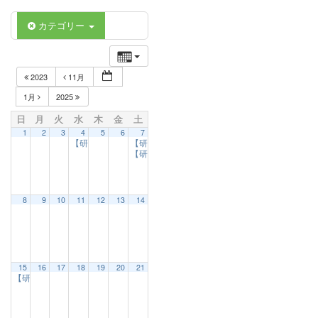
カテゴリー
2023
11月
1月
2025
日
月
火
水
木
金
土
1
2
3
4
5
6
7
【研修会のお知らせ】専門領域研修会「県学会における査読の現状
【研修会のお知らせ】令和6年度 下五島地区第1回
【研修会のお知らせ】令和6年度 ハラスメント研
8
9
10
11
12
13
14
15
16
17
18
19
20
21
【研修会のお知らせ】令和6年度壱岐・対馬地区第1回研修会「災害時のリハビリテ