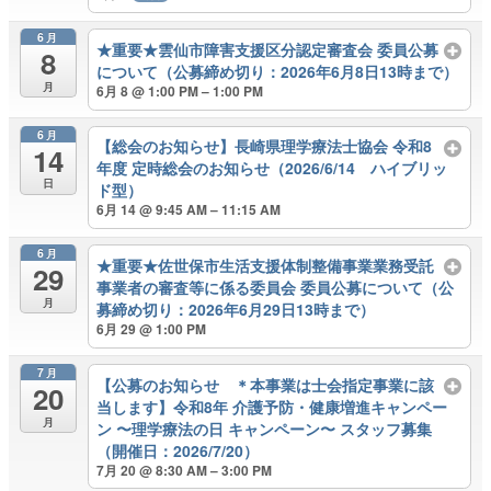
6月
★重要★雲仙市障害支援区分認定審査会 委員公募
8
について（公募締め切り：2026年6月8日13時まで）
月
6月 8 @ 1:00 PM – 1:00 PM
6月
【総会のお知らせ】長崎県理学療法士協会 令和8
14
年度 定時総会のお知らせ（2026/6/14 ハイブリッ
日
ド型）
6月 14 @ 9:45 AM – 11:15 AM
6月
★重要★佐世保市生活支援体制整備事業業務受託
29
事業者の審査等に係る委員会 委員公募について（公
月
募締め切り：2026年6月29日13時まで）
6月 29 @ 1:00 PM
7月
【公募のお知らせ ＊本事業は士会指定事業に該
20
当します】令和8年 介護予防・健康増進キャンペー
月
ン 〜理学療法の⽇ キャンペーン〜 スタッフ募集
（開催日：2026/7/20）
7月 20 @ 8:30 AM – 3:00 PM