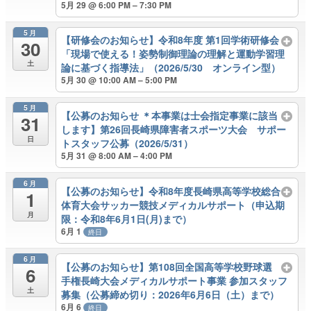
5月 29 @ 6:00 PM – 7:30 PM
5月
【研修会のお知らせ】令和8年度 第1回学術研修会
30
「現場で使える！姿勢制御理論の理解と運動学習理
土
論に基づく指導法」（2026/5/30 オンライン型）
5月 30 @ 10:00 AM – 5:00 PM
5月
【公募のお知らせ ＊本事業は士会指定事業に該当
31
します】第26回長崎県障害者スポーツ大会 サポー
日
トスタッフ公募（2026/5/31）
5月 31 @ 8:00 AM – 4:00 PM
6月
【公募のお知らせ】令和8年度長崎県高等学校総合
1
体育大会サッカー競技メディカルサポート（申込期
月
限：令和8年6月1日(月)まで）
6月 1
終日
6月
【公募のお知らせ】第108回全国高等学校野球選
6
手権長崎大会メディカルサポート事業 参加スタッフ
土
募集（公募締め切り：2026年6月6日（土）まで）
6月 6
終日