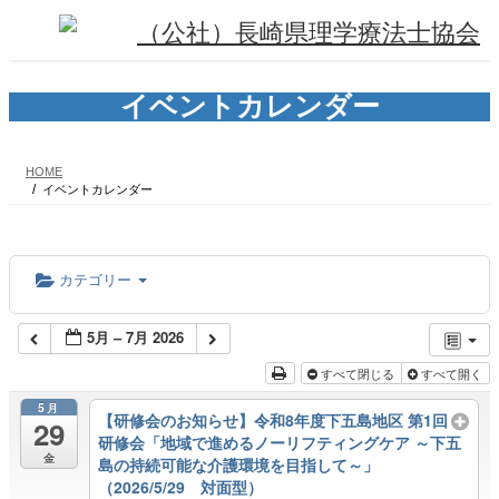
コ
ナ
ン
ビ
テ
ゲ
ン
ー
ツ
シ
イベントカレンダー
へ
ョ
ス
ン
キ
に
HOME
ッ
移
イベントカレンダー
プ
動
カテゴリー
5月 – 7月 2026
すべて閉じる
すべて開く
5月
【研修会のお知らせ】令和8年度下五島地区 第1回
29
研修会「地域で進めるノーリフティングケア ～下五
金
島の持続可能な介護環境を目指して～」
（2026/5/29 対面型）